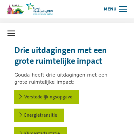
Omgevingsvisie Gouda
Meer op www.royalhaskonin
MENU
Contentmenu openen.
Drie uitdagingen met een
grote ruimtelijke impact
Gouda heeft drie uitdagingen met een
grote ruimtelijke impact:
Verstedelijkingsopgave
Energietransitie
Klimaatadaptatie