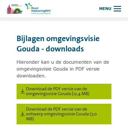
Omgevingsvisie Gouda
Meer op www.royalhaskonin
MENU
Bijlagen omgevingsvisie
Gouda - downloads
Hieronder kan u de documenten van de
omgevingsvisie Gouda in PDF versie
downloaden.
Download de PDF versie van de
omgevingsvisie Gouda (12,4 MB)
Download de PDF versie van de
ontwerp omgevingsvisie Gouda (7,0
MB)