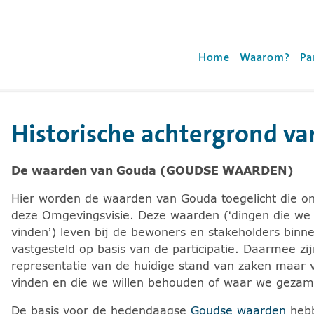
oyalhaskoningdhv.com
Gebruik de 'enter' to
Home
Waarom?
Pa
Historische achtergrond v
en en de pijltoets rechts voor het uitklappen van de sub
De waarden van Gouda (GOUDSE WAARDEN)
Hier worden de waarden van Gouda toegelicht die on
deze Omgevingsvisie. Deze waarden (‘dingen die we 
vinden’) leven bij de bewoners en stakeholders bin
vastgesteld op basis van de participatie. Daarmee zi
representatie van de huidige stand van zaken maar 
vinden en die we willen behouden of waar we gezam
De basis voor de hedendaagse
Goudse waarden
hebb