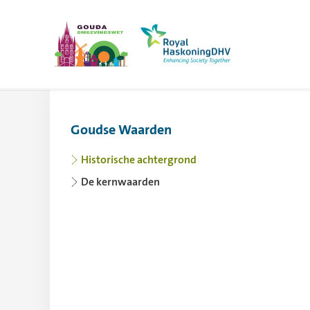
Omgevingsvisie Gouda
Meer op www.r
Goudse Waarden
Gebruik de pijltoets links voor het inklapp
Historische achtergrond
De kernwaarden