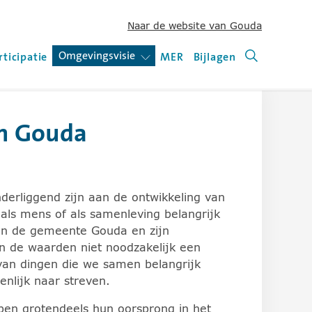
Naar de website van Gouda
ets voor het in- en uitklappen van sublijsten.
Omgevingsvisie
(open of sluit submenu)
rticipatie
MER
Bijlagen
Zoeken (nie
an Gouda
lijsten. Schermlezers kunnen dit gedrag beïnvloeden in d
derliggend zijn aan de ontwikkeling van
als mens of als samenleving belangrijk
nen de gemeente Gouda en zijn
jn de waarden niet noodzakelijk een
van dingen die we samen belangrijk
enlijk naar streven.
en grotendeels hun oorsprong in het