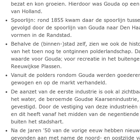
bezat en kon groeien. Hierdoor was Gouda op een
van Holland.
Spoorlijn: rond 1855 kwam daar de spoorlijn tusse
gevolgd door de spoorlijn van Gouda naar Den Haa
vormen in de Randstad.
Behalve de (binnen-)stad zelf, zien we ook de hist
van het toen nog te ontginnen polderlandschap. Da
waarde voor Gouda; voor recreatie in het buiteng
Reeuwijkse Plassen.
Vanuit de polders rondom Gouda werden goedere
gewogen en op de markt verhandeld.
De aanzet van de eerste industrie is ook al zicht
het water, de beroemde Goudse Kaarsenindustrie,
gevestigd. Door de vestiging van deze industrieë
en dit heeft vanaf het midden van de negentiende
buiten het stadshart.
Na de jaren '50 van de vorige eeuw hebben nieuwe,
gevonden aan met name de noord- en oostzijde va