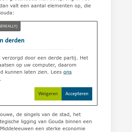
dan valt een aantal elementen op, die
Gouda:
GENIALLY)
an derden
 verzorgd door een derde partij. Het
plaatsen op uw computer, daarom
d kunnen laten zien. Lees
ons
.
Weigeren
Accepteren
cookies van derden.
cookies van derden.
uwe, de singels van de stad, het
ategische ligging van Gouda binnen een
e Middeleeuwen een sterke economie