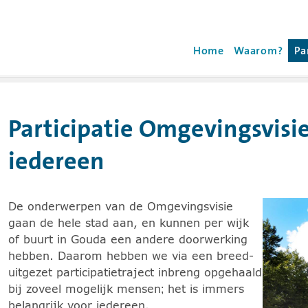
oyalhaskoningdhv.com
Gebruik de 'enter' toe
Home
Waarom?
Pa
(h
Participatie Omgevingsvisi
en en de pijltoets rechts voor het uitklappen van de sub
iedereen
De onderwerpen van de Omgevingsvisie
gaan de hele stad aan, en kunnen per wijk
of buurt in Gouda een andere doorwerking
hebben. Daarom hebben we via een breed-
uitgezet participatietraject inbreng opgehaald
bij zoveel mogelijk mensen; het is immers
belangrijk voor iedereen.