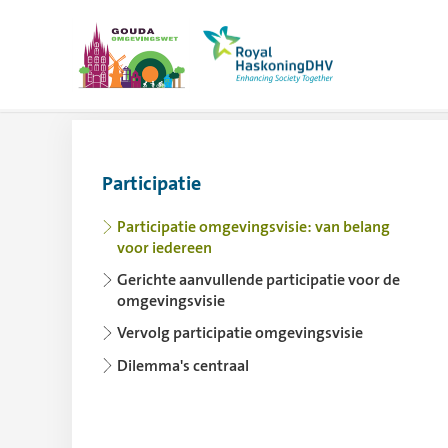
Omgevingsvisie Gouda
Meer op www.r
Participatie
Gebruik de pijltoets links voor het inklapp
Participatie omgevingsvisie: van belang
voor iedereen
Gerichte aanvullende participatie voor de
omgevingsvisie
Vervolg participatie omgevingsvisie
Dilemma's centraal