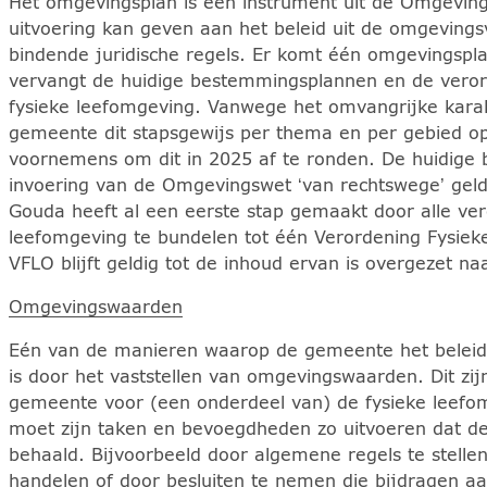
Het omgevingsplan is een instrument uit de Omgev
uitvoering kan geven aan het beleid uit de omgevings
bindende juridische regels. Er komt één omgevingspl
vervangt de huidige bestemmingsplannen en de veror
fysieke leefomgeving. Vanwege het omvangrijke kara
gemeente dit stapsgewijs per thema en per gebied 
voornemens om dit in 2025 af te ronden. De huidige
invoering van de Omgevingswet ‘van rechtswege’ gelde
Gouda heeft al een eerste stap gemaakt door alle ver
leefomgeving te bundelen tot één Verordening Fysie
VFLO blijft geldig tot de inhoud ervan is overgezet n
Omgevingswaarden
Eén van de manieren waarop de gemeente het beleid 
is door het vaststellen van omgevingswaarden. Dit zij
gemeente voor (een onderdeel van) de fysieke leefo
moet zijn taken en bevoegdheden zo uitvoeren dat 
behaald. Bijvoorbeeld door algemene regels te stellen v
handelen of door besluiten te nemen die bijdragen a