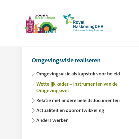
Omgevingsvisie Gouda
Meer op www.r
Omgevingsvisie realiseren
Gebruik de pijltoets links voor het inklapp
Omgevingsvisie als kapstok voor beleid
Wettelijk kader – instrumenten van de
Omgevingswet
Relatie met andere beleidsdocumenten
Actualiteit en doorontwikkeling
Anders werken