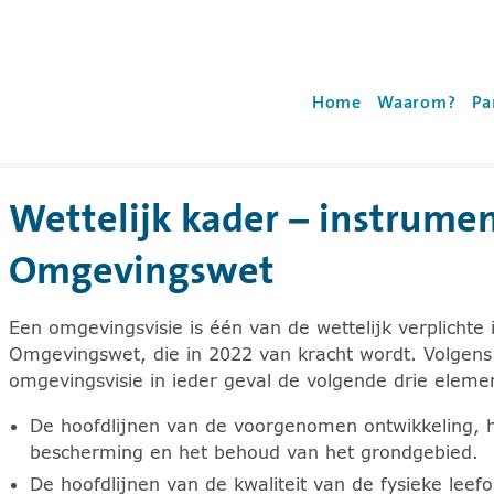
oyalhaskoningdhv.com
Gebruik de 'enter' to
Home
Waarom?
Pa
Wettelijk kader – instrume
en en de pijltoets rechts voor het uitklappen van de sub
Omgevingswet
Een omgevingsvisie is één van de wettelijk verplichte
Omgevingswet, die in 2022 van kracht wordt. Volge
omgevingsvisie in ieder geval de volgende drie eleme
De hoofdlijnen van de voorgenomen ontwikkeling, h
bescherming en het behoud van het grondgebied.
De hoofdlijnen van de kwaliteit van de fysieke leef