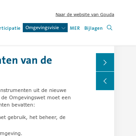
Naar de website van Gouda
ets voor het in- en uitklappen van sublijsten.
Omgevingsvisie
(open of sluit submenu)
rticipatie
MER
Bijlagen
Zoeken (nie
nten van de
lijsten. Schermlezers kunnen dit gedrag beïnvloeden in d
 instrumenten uit de nieuwe
ns de Omgevingswet moet een
nten bevatten:
et gebruik, het beheer, de
omgeving.